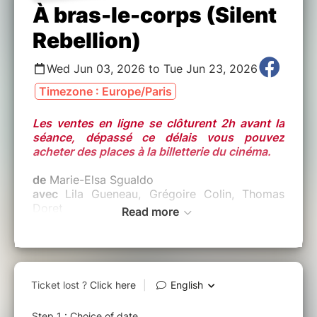
À bras-le-corps (Silent
Rebellion)
Wed Jun 03, 2026 to Tue Jun 23, 2026
Timezone : Europe/Paris
Les ventes en ligne se clôturent 2h avant la
séance, dépassé ce délais vous pouvez
acheter des places à la billetterie du cinéma.
de
Marie-Elsa Sgualdo
avec
Lila Gueneau, Grégoire Colin, Thomas
Doret
Read more
Origine :
CH
Date de sortie :
03/06/2026
Durée :
1h36 VO ST-NL
Synopsis :
Enceinte à 15 ans, Emma défie la communauté