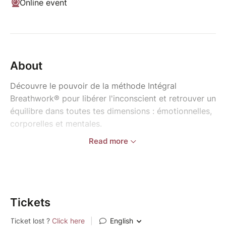
Online event
About
Découvre le pouvoir de la méthode Intégral
Breathwork® pour libérer l'inconscient et retrouver un
équilibre dans toutes tes dimensions : émotionnelles,
corporelles et mentales.
Read more
Depuis ton domicile, tu auras l'occasion de vivre un
travail en profondeur pour libérer les tensions et
retrouver la sérénité intérieure.
Cette séance est un "échantillon" du potentiel que
Tickets
représente le breathork lorsqu'il est pratiqué en
séance avec un facilitateur, et dans une dynamique