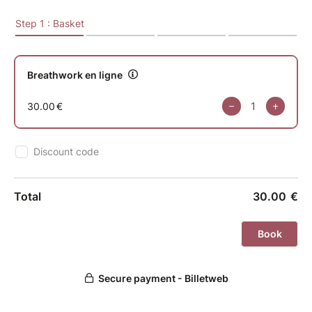
de groupe.
Cette séance sera animée par Cassandre, Facilitatrice
Intégral Breathwork.
Cette pratique transformatrice présente néanmoins
une contre-indication pour certaines personnes:
Femme enceinte
Personne ayant un diagnostique médical de
trouble psychotique, schizophrène, bipolarité
Asthme sévère
Pathologies cardiaque: AVC, hypertension
Pour tout question n'hésite pas à contacter
breathwork-institut à l'adresse suivante:
contact@breathwork-institut.com