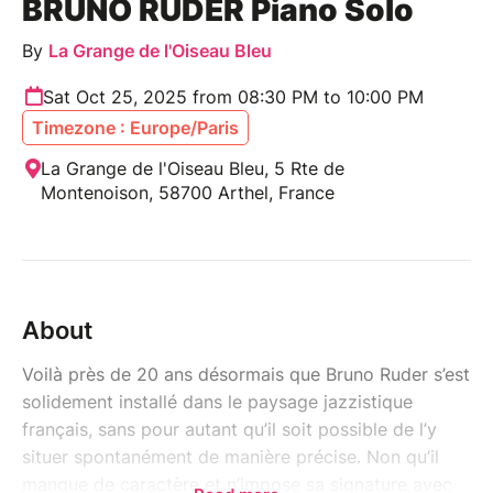
BRUNO RUDER Piano Solo
By
La Grange de l'Oiseau Bleu
Sat Oct 25, 2025 from 08:30 PM to 10:00 PM
Timezone : Europe/Paris
La Grange de l'Oiseau Bleu, 5 Rte de
Montenoison, 58700 Arthel, France
About
Voilà près de 20 ans désormais que Bruno Ruder s’est
solidement installé dans le paysage jazzistique
français, sans pour autant qu’il soit possible de l’y
situer spontanément de manière précise. Non qu’il
manque de caractère et n’impose sa signature avec