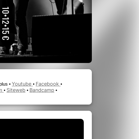
Youtube
Facebook
plus •
•
•
am
Siteweb
Bandcamp
•
•
•