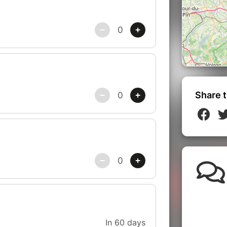
Share t