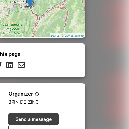
| ©
Leaflet
OpenStreetMap
his page
Organizer
BRIN DE ZINC
Send a message