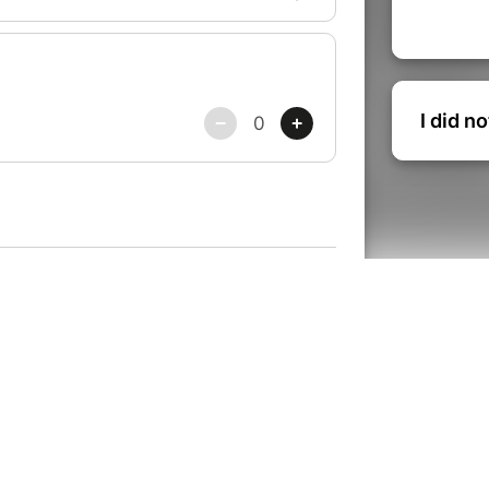
I did n
© Billetweb |
Create my event