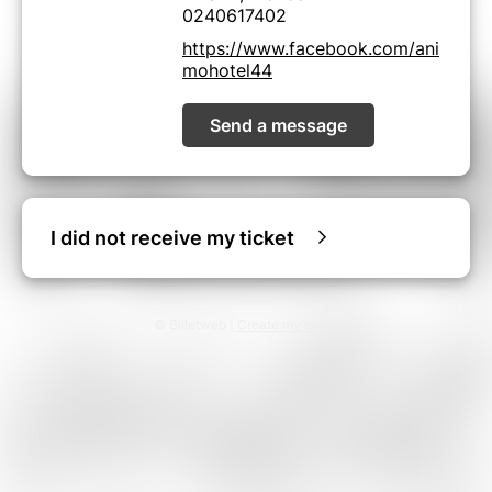
0240617402
https://www.facebook.com/ani
mohotel44
Send a message
I did not receive my ticket
© Billetweb |
Create my event