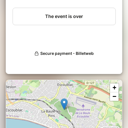
notre équipe au profit de l'association SUZY
HANDICAP ANIMAL. En contre partie, nous
vous remercions de faire un don en direct à
cette assocation sur le lien suivant
:
https://www.facebook.com/donate/229544629057
Merci de votre participation et de votre
soutien à cette association.
+
−