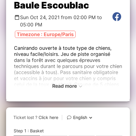
Baule Escoublac
Sun Oct 24, 2021 from 02:00 PM to
05:00 PM
Timezone : Europe/Paris
Canirando ouverte à toute type de chiens,
niveau facile/loisirs. Jeu de piste organisé
dans la forêt avec quelques épreuves
techniques durant le parcours pour votre chien
(accessible à tous). Pass sanitaire obligatoire
et vaccins à jour pour votre chien y compris
celui de la toux du chenil. Groupe de 5 chiens
Read more
et 10 adultes avec encadrement, 25 chiens
engagés et 50 personnes maximum. Votre
chien doit être éduqué, sociable et en bonne
santé. Il sera tenu en laisse durant tout le
parcours. Les déjections canines seront
ramassées par vos soins, merci de prévoir des
sacs à cet effet.
Cet évènement est organisé bénévolement par