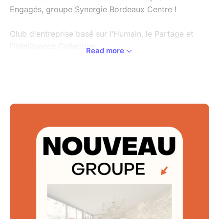
Engagés, groupe Synergie Bordeaux Centre !
Club d'entreprise basé sur l'Humain, le Partage et
l'Intelligence Collective.
Read more
"Évoluer et Grandir ensemble"
"Mieux se connaître pour mieux se recommander"
Nous nous retrouvons tous les 15 jours le lundi de 11h
à 13h30 au Restaurant le Saint Georges, Place
Camille Jullian, Bordeaux, France
Venez rencontrer nos membres et nos invités pour
partager des bons moments d'échanges et de
business !!
A très vite !!