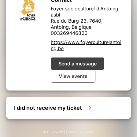
ne peut payer via une carte de paiement peut
Foyer socioculturel d'Antoing
s’adresser au service billetterie et réservation
asbl
pour trouver la solution la plus adaptée à sa
Rue du Burg 23, 7640,
situation.
Antoing, Belgique
Le montant de l’inscription doit alors être payé
003269446800
au plus tard 7 jours après la date d’inscription.
https://www.foyerculturelantoi
Passé ce délai, la place réservée au moment
ng.be
de l’inscription est ré-attribuée aux nouveaux
inscrits dans l’ordre d’arrivée de leur
inscription.
Send a message
Aucune priorité ne sera donnée aux
View events
participants des saisons précédentes ou
autres habitués.
Toute demande de facilité de paiement sera
traitée au cas par cas, avec, pour les ateliers à
I did not receive my ticket
l’année, une limite de paiement final au 31
décembre pour des raisons comptables.
Séance d’essai
© Billetweb |
Create my event