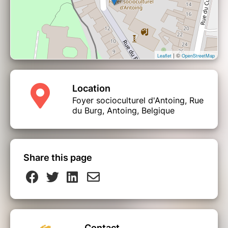
Avril : 7, 14, 21
Mai : 12, 19, 26
Juin : 2, 9, 14*, 16, 23
| ©
Leaflet
OpenStreetMap
le
*Date de notre fête des ateliers annuelle :
dimanche 14 juin 2026
. Nous invitons les
participants à partager ce qu’ils ont fait/appris tout au
Location
long de la saison en compagnie de leur(s) animateur(s).
Foyer socioculturel d'Antoing, Rue
du Burg, Antoing, Belgique
Merci de bien lire les conditions générales ci-
dessous (oui, c'est fastidieux, mais nécessaire pour
éviter les problèmes!)
Share this page
Inscriptions et paiement
Les inscriptions se font prioritairement via le
système de réservation en ligne. Toutefois,
toute personne qui souhaite une assistance ou
Contact