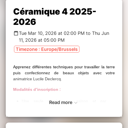
Céramique 4 2025-
2026
Tue Mar 10, 2026 at 02:00 PM to Thu Jun
11, 2026 at 05:00 PM
Timezone : Europe/Brussels
Apprenez différentes techniques pour travailler la terre
puis confectionnez de beaux objets avec votre
animatrice Lucile Declercq.
Modalités d’inscription :
Une seule session par saison et par
Read more
personne .
Chaque personne choisit
un seul
des 6
ateliers dès le début des inscriptions.
Si à l’approche de chaque session (une