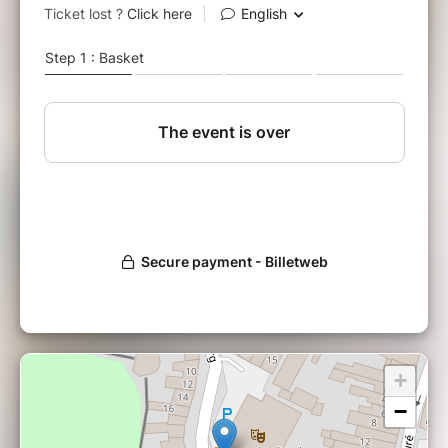
semaine avant au plus tôt), il reste des places
disponibles, un participant déjà inscrit à une
session précédente pourra s’inscrire à une
deuxième session en se présentant au
secrétariat.
Pour un confort de travail pour tous, le nombre
de participants par session
sera
strictement
limité à 12 personnes par
ateliers
Attention!
L’atelier s’arrête 15min avant l’heure
prévue et le dernier quart d’heure est consacré à la
remise en ordre du local.
Horaire : mardi de 14h à 17h
Tranche d'âge : ados à partir de 14 ans / adultes
Prix : 121€
+
−
Mars : 10, 17, 24, 31