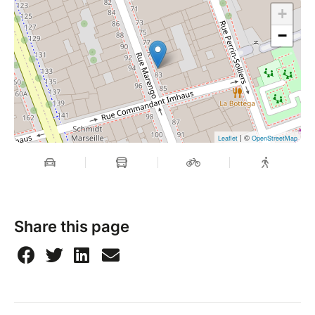
+
−
| ©
Leaflet
OpenStreetMap
Share this page