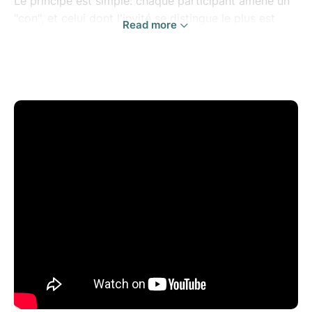
Le principe est simple: chaque participant amène un
"con", et celui dont l'invité se distingue le plus est
Read more
déclaré vainqueur.
Ce soir Pierre est heureux, il pense avoir trouvé la
perle rare: François Pignon, comptable au ministère
des Finances, passionné de modèles réduits en
allumettes.
Mais ce qu'il ignore, c'est que Pignon, prêt à tout
pour rendre service, est un fieffé porteur de guigne
passé maître dans l'art de déclencher des
catastrophes...
La rencontre entre deux destins qui n'auraient jamais
dû se croiser.
A partir de 8 ans.