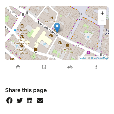
+
−
| ©
Leaflet
OpenStreetMap
Share this page