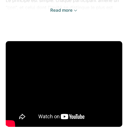
Le principe est simple: chaque participant amène un
"con", et celui dont l'invité se distingue le plus est
Read more
déclaré vainqueur.
Ce soir Pierre est heureux, il pense avoir trouvé la
perle rare: François Pignon, comptable au ministère
des Finances, passionné de modèles réduits en
allumettes.
Mais ce qu'il ignore, c'est que Pignon, prêt à tout
pour rendre service, est un fieffé porteur de guigne
passé maître dans l'art de déclencher des
catastrophes...
La rencontre entre deux destins qui n'auraient jamais
dû se croiser.
A partir de 8 ans.