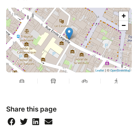
+
−
| ©
Leaflet
OpenStreetMap
Share this page