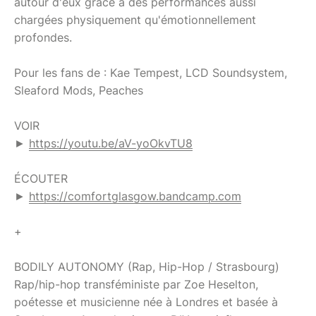
autour d'eux grâce à des performances aussi
chargées physiquement qu'émotionnellement
profondes.
Pour les fans de : Kae Tempest, LCD Soundsystem,
Sleaford Mods, Peaches
VOIR
►
https://youtu.be/aV-yoOkvTU8
ÉCOUTER
►
https://comfortglasgow.bandcamp.com
+
BODILY AUTONOMY (Rap, Hip-Hop / Strasbourg)
Rap/hip-hop transféministe par Zoe Heselton,
poétesse et musicienne née à Londres et basée à