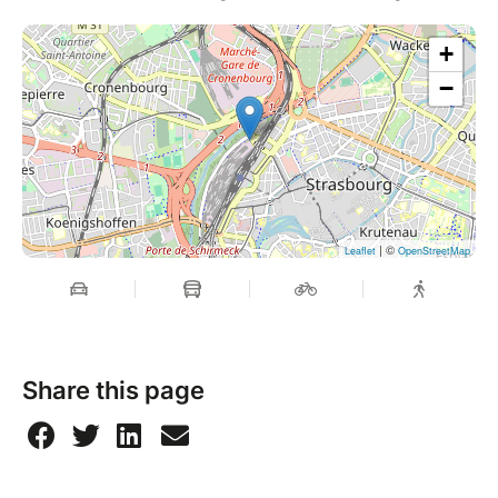
+
−
| ©
Leaflet
OpenStreetMap
Share this page