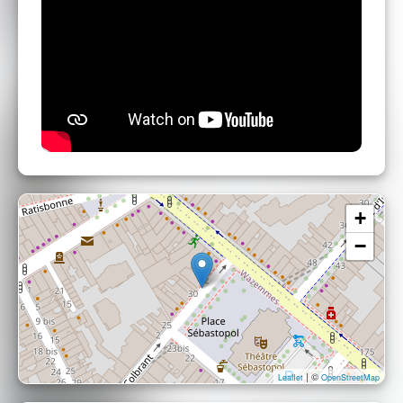
+
−
| ©
Leaflet
OpenStreetMap