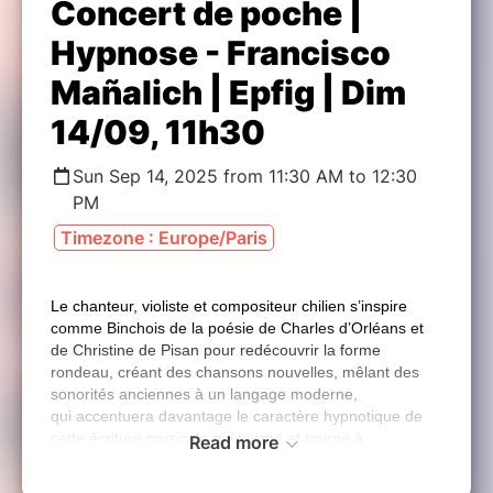
Concert de poche |
Hypnose - Francisco
Mañalich | Epfig | Dim
14/09, 11h30
Sun Sep 14, 2025 from 11:30 AM to 12:30
PM
Timezone : Europe/Paris
Le chanteur, violiste et compositeur chilien
s’inspire
comme Binchois de la poésie de
Charles d’Orléans et
de Christine de Pisan
pour redécouvrir la forme
rondeau, créant
des chansons nouvelles, mêlant des
sonorités
anciennes à un langage moderne,
qui
accentuera davantage le caractère hypnotique
de
cette écriture musicale qui tourne et tourne à
Read more
l’infini. Compositions de Gilles Binchois et de Francisco
Mañalich