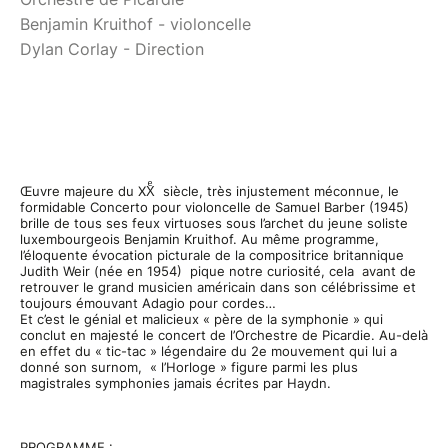
Benjamin Kruithof - violoncelle
Dylan Corlay - Direction
Œuvre majeure du XXͤ siècle, très injustement méconnue, le
formidable Concerto pour violoncelle de Samuel Barber (1945)
brille de tous ses feux virtuoses sous l’archet du jeune soliste
luxembourgeois Benjamin Kruithof. Au même programme,
l’éloquente évocation picturale de la compositrice britannique
Judith Weir (née en 1954) pique notre curiosité, cela avant de
retrouver le grand musicien américain dans son célébrissime et
toujours émouvant Adagio pour cordes…
Et c’est le génial et malicieux « père de la symphonie » qui
conclut en majesté le concert de l’Orchestre de Picardie. Au-delà
en effet du « tic-tac » légendaire du 2e mouvement qui lui a
donné son surnom, « l’Horloge » figure parmi les plus
magistrales symphonies jamais écrites par Haydn.
PROGRAMME :