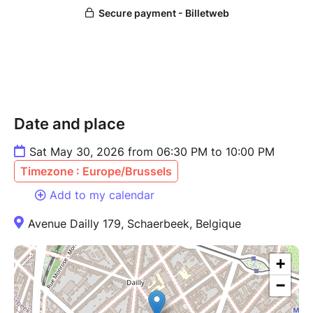
Voice Belgique ou il sera coach de la saison
4, JALI revient en 2023, avec un nouvel album.
« Paysages » qui sera suivi de plusieurs single
pendant les années qui suiveront.
Sur scène, dans une formule dépouillée, sincère. Il
nous raconte seul avec sa guitare, des hauts, des
bas, des aller-retours dans lesquels on peut tous se
Date and place
reconnaître.
Sat May 30, 2026 from 06:30 PM to 10:00 PM
Timezone : Europe/Brussels
Add to my calendar
Avenue Dailly 179, Schaerbeek, Belgique
+
−