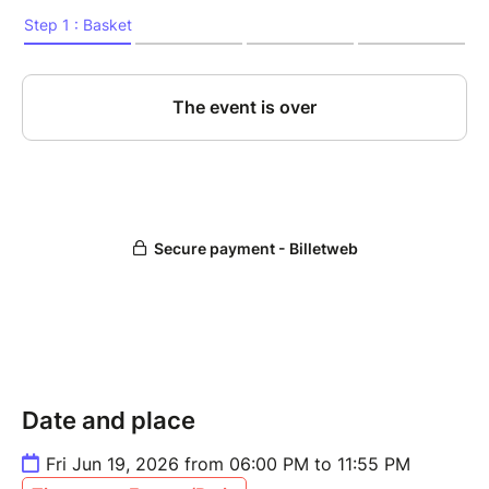
Venez partager ce moment symbolique et festif en
compagnie des diplômé·es, des équipes
pédagogiques, des familles et des partenaires de
l’école.
La soirée sera ponctuée de discours et de
performances musicales, dans un cadre
emblématique de la scène jazz parisienne.
Entrée libre sur inscription – nombre de places limité.
Date and place
Fri Jun 19, 2026 from 06:00 PM to 11:55 PM