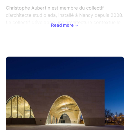
Christophe Aubertin est membre du collectif
d’architecte studiolada, installé à Nancy depuis 2008.
Le collectif développe une architecture contextuelle
Read more
liée aux ressources du territoire de chaque projet.
Ressources matérielles, humaines, culturelles,
techniques : les réponses s’adaptent aux « moyens du
bord » et revendiquent une forme de vernaculaire
contemporain.
Le bois et la pierre sont convoqués en tant que
ressources historiques du territoire lorrain.
La terre et les fibres sont explorées en tant que
ressources nouvelles et émergentes.
Quelle écriture architecturale peut-on développer
avec le vocabulaire de cette nouvelle époque ?
Comment développer une architecture à « énergie
humaine » ? Quels intérêts ? quels bilans concrets et