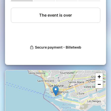
écosystème donné.
Frank Le Foll, Professeur des Universités en
biologie des organismes à l'Université Le
Havre Normandie et directeur de l'Unité de
Mixte Recherche Stress Environnementaux et
BIOsurveillance des milieux aquatiques
(SEBIO), Damien Olivier, Professeur des
Universités en informatique à l'Université Le
Havre Normandie et Frédéric Gilletta,
Responsable mission informatique et
développement numérique à HAROPA-PORT,
interviendront lors de cette conférence pour
présenter le projet I-Caging.
+
−