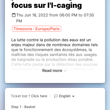
focus sur l'I-caging
Thu Jun 16, 2022 from 06:00 PM to 07:30
PM
Timezone : Europe/Paris
La lutte contre la pollution des eaux est un
enjeu majeur dans de nombreux domaines tels
que le fonctionnement des écosystèmes, la
maîtrise des risques sanitaires liés aux usages
de baignade ou la production d’eau potable.
Cette lutte passe par la détection des sources
chroniques ou accidentelles de pollution, en
Read more
lien avec les activités urbaines, industrielles et
agricoles.
A cet égard, le déploiement in situ d’espèces
sentinelles est une solution particulièrement
efficace. Une espèce sentinelle possède une
sensibilité qui sert d'indicateur précoce des
changements de l'environnement d'un