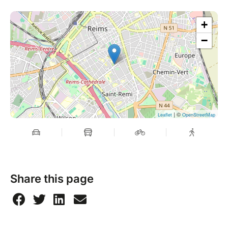
Gratuit (étudiants & enseignants de l’ICP et
des établissements partenaires)
+
−
| ©
Leaflet
OpenStreetMap
Share this page