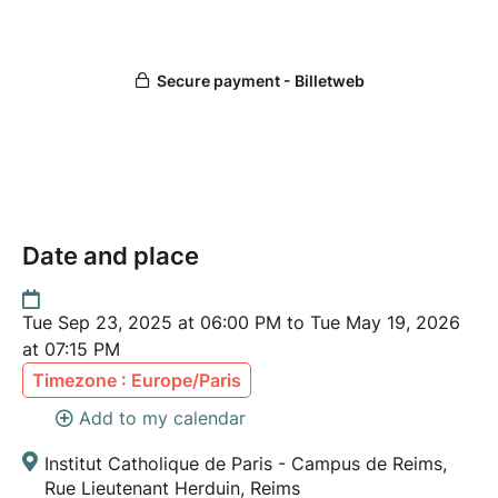
la conférence
Réservation en ligne fortement conseillée
Entrée : 6 rue Lieutenant Herduin, Reims
Conférences en présentiel uniquement
Offre comités d’entreprise et groupes :
communication-reims@icp.fr
L’ICP souhaite que le montant du tarif ne soit pas un
obstacle pour l’inscription, un aménagement peut
Date and place
être demandé sur déclaration.
Prix :
Tue Sep 23, 2025 at 06:00 PM to Tue May 19, 2026
100€ le cycle (26 conférences)
at 07:15 PM
50€ le semestre
Timezone : Europe/Paris
3 types de billets par conférence :
Add to my calendar
5€ Tarif plein
2€ tarif réduit (- de 25 ans et demandeurs
Institut Catholique de Paris - Campus de Reims,
d’emploi)
Rue Lieutenant Herduin, Reims