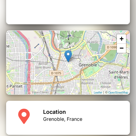
Le/la «
représentant.e
» découvre l'état d’être du
spectateur de l'intérieur et permet une
compréhension bienveillante
du fonctionnement
des autres.
Ainsi, de plus
justes relations
sont créées.
+
Cette technique est née après des années
d'études et d'observation du Moi intérieur, par la
−
méditation et l'observateur neutre.
Cette approche
rend la transformation intérieur
une opportunité accessible.
NB : bien que la
Constellation intérieure : ego,
coeur et Âme
soit mené en groupe, il n'est pas
| ©
Leaflet
OpenStreetMap
une thérapie de groupe.
Pour vous qui
Location
souhaitez une
transformation
Grenoble, France
intérieure durable
tournez en rond dans certains
schémas