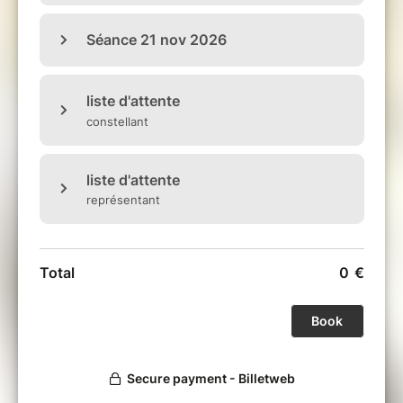
dans l'espace, grandeur nature. Cela
permet
d'extérioriser les schémas inconscients
, tel
une crèche vivante : c'est la véritable
représentation physique et mouvante de la
conscience du petit moi, de la conscience du
coeur et de la conscience de l'âme..
Ainsi vous obtenez des informations sur votre état,
vos blocages, vos peurs et vos conflits intérieurs,
ainsi que ce qui a besoin de guerir en vous. C'est
comme un théâtre où vous pouvons observer
votre manière d'être, votre état de conscience de
l'instant. Il permet de
rendre votre prochain pas
visible, d'évoluer vers un état d'être plus
serein, plus joyeux,
bref d'accèder à une transformation intérieure.
Le/la «
constellé.e de son Moi intérieur
» découvre
son fonctionnement et ses freins, et
comment
accéder à sa prochaine étape sur son chemin
d'évolution
.