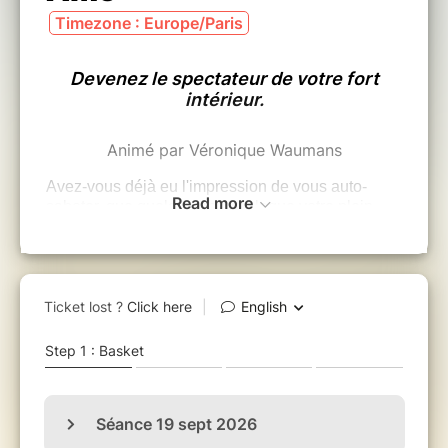
Timezone : Europe/Paris
Devenez le spectateur de votre fort
intérieur.
Animé par Véronique Waumans
Avez-vous déjà eu l'impression de vous auto-
Read more
saboter, que quelque chose bloque votre plein
épanouissement, et/ou la réalisation de vos
projets, de vos rêves, et/ou perturbe vos relations
?
La
Constellation intérieure : ego, coeur et
Âme
permet de prendre de la hauteur, et
d'identifier ce qui empêche de vivre une vie
plus hamonieuse
. Cela amène une prise de
conscience de soi dans une dimension jamais
expérimentée auparavant.
Lors de la constellation, l'inconscient est structuré