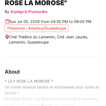
ROSE LA MOROSE"
By
Arpège & Promusika
Sun Jul 05, 2026 from 04:30 PM to 06:00 PM
Timezone : America/Guadeloupe
Ciné Théâtre du Lamentin, Cité Jean Jaurès,
Lamentin, Guadeloupe
About
* LILY ROSE LA MOROSE *
Un conte musical tendre et enchanteur pour toute la
famille !
Au Palais Royal, Lily Rose a tout pour être heureuse…
et pourtant, quelque chose lui manque.