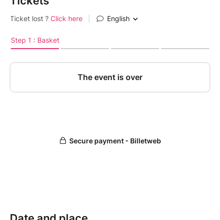
Tickets
----------------------------------------------------------
--------------------
Baptiste Mathieu Homo est un auteur, compositeur et
producteur de musique français originaire de Nîmes
qui s’aventure dans un premier album très personnel
aux sonorités french-folk-pop.
Ces dix dernières années on a pu le voir aux côtés de
divers artistes comme Marie-Flore ou Julien Doré, sur
scène et en studio, aux claviers, à la guitare, à la
production et à la composition.
Il évolue également au chant et à la guitare au sein
du duo pop électronique « OMOH », projet qu’ils
construisent avec son ami Clément Agapitos depuis
10 ans déjà.
Date and place