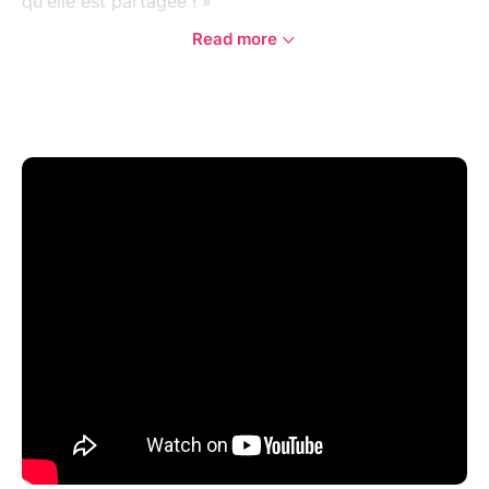
qu'elle est partagée ! »
Read more
Au cœur de CONVOITISE se trouve Jez, le chanteur
compositeur dont les textes sont le reflet de son
expérience, de son vécu et de son regard sur le
monde. À travers ses mots, il partage son prisme de
lecture, dévoilant une palette d'émotions brutes et
sincères.
Plongeant dans les méandres des synthétiseurs,
CONVOITISE ne se contente pas de suivre les
chemins battus. Avec une énergie sauvage et une
attitude rock indomptable, le trio explore de
nouveaux territoires sonores, fusionnant des
éléments électroniques avec des influences pop et
rock pour créer un son électrisant et captivant. Sur
scène, ce mélange est magnifié par la présence de
superbes guitares électriques qui ajoutent une