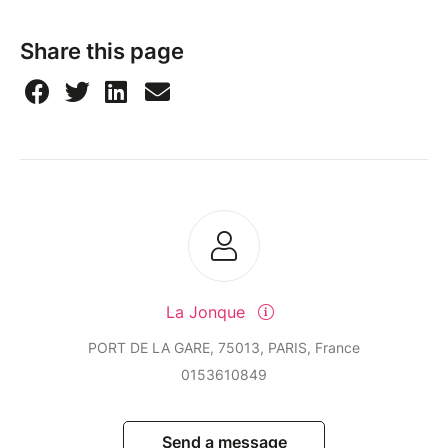
Après la sortie de la puissante balade folk « Quelque
Share this page
chose à propos de nous » en Novembre 2023, il
revient en Septembre avec « L’enfant Sauvage », un
titre plus pop et encore plus solaire , qui annonce
l’arrivée d’un bel album pour Février/Mars 2024.
Les chansons tristes et déprimantes c’est terminé
pour Baptiste Mathieu Homo.
Il est heureux et part en quête du beau en 2024 !
La Jonque
PORT DE LA GARE, 75013, PARIS, France
0153610849
Send a message