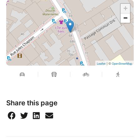
+
−
| ©
Leaflet
OpenStreetMap
Share this page