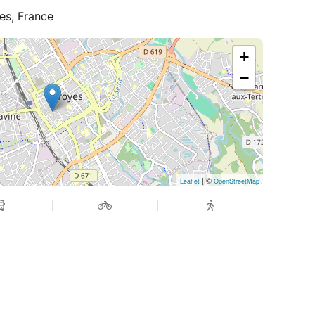
es, France
+
−
| ©
Leaflet
OpenStreetMap