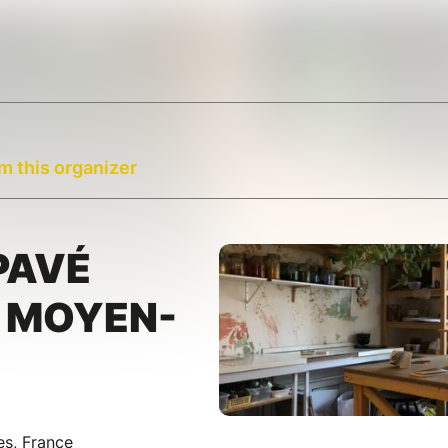
m this organizer
PAVÉ
U MOYEN-
es, France