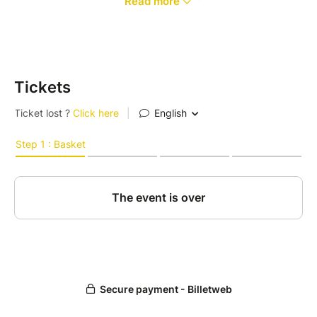
Read more
- Rouleaux de printemps sucrés !
> Découvrez des recettes riches en saveurs et 100 %
végétales
Tickets
- Surprenez vos papilles avec des classiques de la
cuisine asiatique revisités
- Façonnez des nems et des gyozas comme un pro
Toutes les fiches-recettes détaillées sont fournies à
l'issue de l'atelier.
Venez simplement avec votre tablier de cuisine.
Nos préparations sont dégustées en commun à la fin
de l'atelier !
Si vous ne souhaitez ou que vous ne pouvez pas
rester pour la dégustation, apportez vos contenants
pour repartir avec vos réalisations.