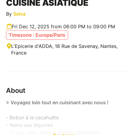
CUISINE ASIATIQUE
By
Seïva
Fri Dec 12, 2025 from 06:00 PM to 09:00 PM
Timezone : Europe/Paris
L'Epicerie d'ADDA, 18 Rue de Savenay, Nantes,
France
About
> Voyagez loin tout en cuisinant avec nous !
- Bobun à la cacahuète
- Nems aux légumes
- Gyoza chou, tomate séchée, gingembre