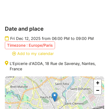
Les recettes sont susceptibles d’être modifiées en
fonction de l’inspiration du moment et des
approvisionnements en légumes de saison.
Date and place
Merci de consulter les conditions générales de vente.
Fri Dec 12, 2025 from 06:00 PM to 09:00 PM
Contact : 06 82 61 32 12
Timezone : Europe/Paris
Add to my calendar
L'Epicerie d'ADDA, 18 Rue de Savenay, Nantes,
France
+
−