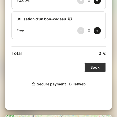
repartir avec vos préparations !
Toutes les fiches-recettes détaillées sont
fournies à l'issue de l'atelier.
Les recettes sont susceptibles d’être modifiées
en fonction de l’inspiration du moment et des
approvisionnements en légumes de saison.
Merci de consulter les conditions générales de
vente.
Contact : 07 69 73 02 90