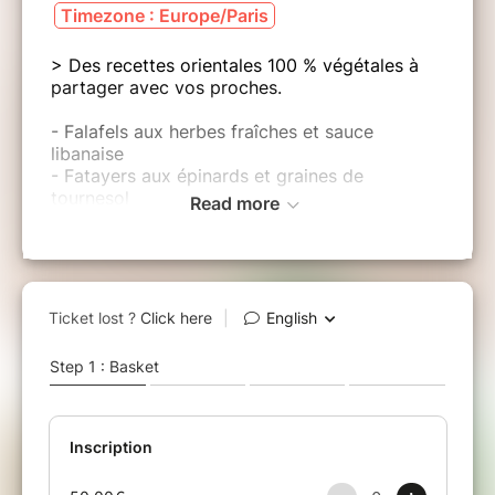
Timezone : Europe/Paris
> Des recettes orientales 100 % végétales à
partager avec vos proches.
- Falafels aux herbes fraîches et sauce
libanaise
- Fatayers aux épinards et graines de
tournesol
Read more
- houmous délicieux au citron confit
- Tabouleh de chou-fleur aux graines de
courge
> Découvrez des classiques de la cuisine
libanaise !
- Apprenez les techniques pour façonner de
beaux falafels et fatayers
- Découvrez des sauces originales pour
accompagner vos mezzés
► Venez avec votre tablier de cuisine et 3 ou
4 petites boîtes hermétiques ou bocaux pour