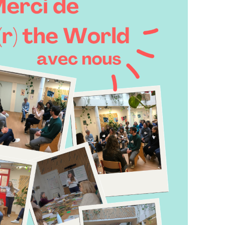
séance se déroule selon un processus à la fois
nt.
à chaque séance avec un sujet qui les anime
centrer sur un seul d’entre eux. Pour autant,
reuses pépites en poche, et une furieuse envie