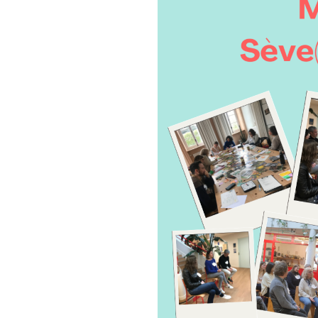
constituent un cycle. Chaque 
simple et extrêmement puissa
Les participant.e.s arrivent 
et le groupe choisit de se con
chacun.e repart avec de nomb
d’agir.