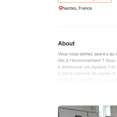
Nantes, France
About
Vous vous sentez seul·e·s au s
liés à l'environnement ? Vous
à embarquer les équipes ? et à
C'est le moment de passer le 
dédié à la transition écologi
C'est POUR qui ?
Professionnel.le.s de la RSE 
freelance.