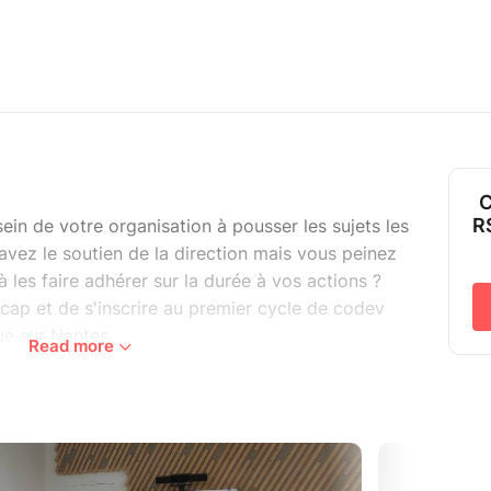
C
R
ein de votre organisation à pousser les sujets les
 avez le soutien de la direction mais vous peinez
 les faire adhérer sur la durée à vos actions ?
cap et de s'inscrire au premier cycle de codev
que sur Nantes.
Read more
en poste au sein d'une organisation ou en