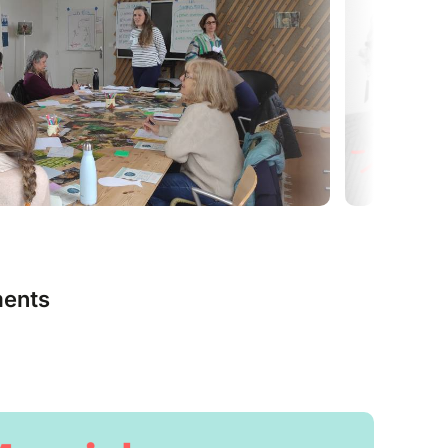
fessionnelles engagées à la fois dans la
 dans la transition écologique. Elles ont créé
r ... sauver le monde bien sûr !
de 7 séances sur 10 mois.
e à Nantes et 2 séances en immersion dans la
ents
nel est une technique d’intelligence collective
t.e.s autour d’un dénominateur commun, pour
s.
t se constitue pour plusieurs séances qui