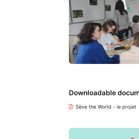
C'est PAR qui ?
Cécile
et
Céline
sont deux pro
transition environnementale et
ensemble Sève the world ! pou
COMMENT?
Un cycle de Codev constitué 
Une séance dure 2h30.
OU ?
5 séances chez Quartier Libr
nature.
Downloadable docum
Le codéveloppement profession
Sève the World - le projet
qui rassemble des participan
apprendre les un.e.s des autre
Un groupe de codéveloppemen