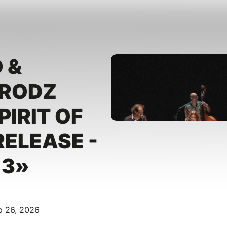
 &
 RODZ
PIRIT OF
RELEASE -
 3»
p 26, 2026