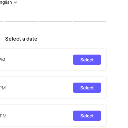
pirée de Christophe Dal Sasso et les mots tout en
 ensuite une énergie qui s’opère à huit voix, pour
dans une célébration du chiffre trois : passé,
hme, silence…
es pour des big band, des chœurs ou des
l signe là un répertoire aussi profond que festif,
iterranéens, africains et indiens.
ment fondamental qui vient exalter tout ce que
as, nos yeux, nos oreilles et jusqu’aux battements
a vie, la mort. Mais surtout la vie ! Alors, la
 de fantastique qu’il lui arrive souvent de voir
es/compositions