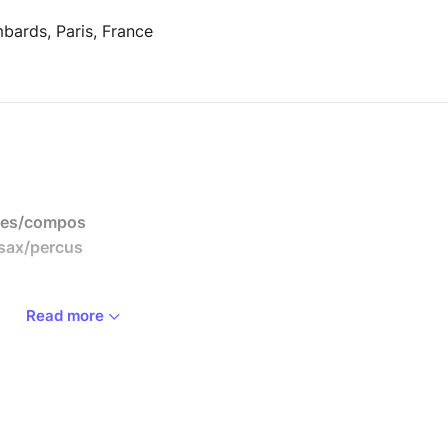
bards, Paris, France
tes/compos
sax/percus
Read more
e/voix
oix
x
 c’est d’abord une rencontre musicale et