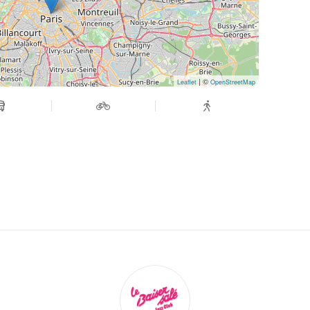
even the beating of our hearts.
nd death. But above all, life! And so the trance
ut intuition is that it is often right on the
| ©
Leaflet
OpenStreetMap