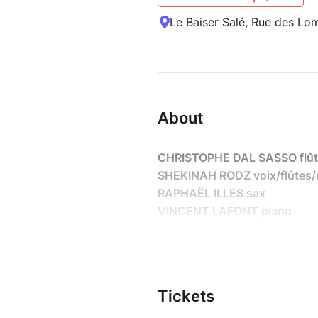
Le Baiser Salé, Rue des Lom
About
CHRISTOPHE DAL SASSO flû
SHEKINAH RODZ voix/flûtes/
RAPHAËL ILLES sax
VINCENT LAFONT piano
MICHAEL STEINMAN trombon
MANUEL MARCHÈS cbasse/v
KARL JANNUSKA batterie
NADIA TIGHIDET percus/voi
Tickets
Ce nouvel album “Spirit of 3”,