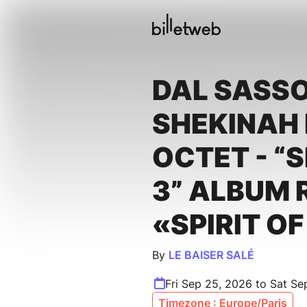
DAL SASSO
SHEKINAH
OCTET - “S
3” ALBUM 
«SPIRIT OF
By
LE BAISER SALÉ
Fri Sep 25, 2026 to Sat Se
Timezone : Europe/Paris