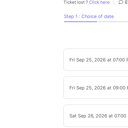
spirituelle entre la plume ins
prière de Shekinah Rodz. C’est
tutoyer les frontières du jazz 
présent, futur ; mélodie, ryt
Riche de ses écritures passé
orchestrations symphoniques, i
au croisement des rythmes méd
Trois, encore. Chiffre décidé
nous avons de binaire, nos br
de nos cœurs.
Trois, pour dire la naissance, l
transe fut... L’intuition a ceci
juste…
---------------
CHRISTOPHE DAL SASSO flut