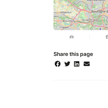
arms, our eyes, our ears and 
Three, to express birth, life a
began... The fantastic thing abo
money...
Share this page