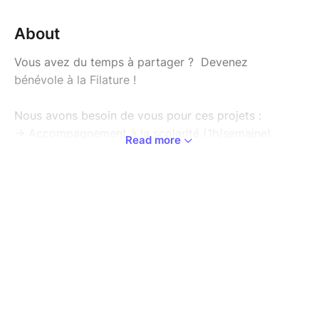
About
Vous avez du temps à partager ? Devenez
bénévole à la Filature !
Nous avons besoin de vous pour ces projets :
-> Accompagnement à la scolarité (1h/semaine)
Read more
-> Halte Répit (4h/mois)
-> Papot'âge (2 à 4h/mois)
-> Portage à domicile (2h/mois)
-> Uni-vert Couriat et le Jardin Pédagogique des
Couriats (recherche des jardiniers disponibles et
assidus)
Mais aussi tout au long de l'année pour nos diverses a
!