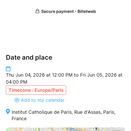
entre droits
subjectifs et obligations juridiques ne serait-elle pas
la porte
d’entrée à une forme de morale, transformant la
nature même
de ces droits subjectifs ? Autrement dit, l’ensemble
des droits
Date and place
subjectifs ne participent-ils pas d’un système moral à
l’échelle de
la société ? Ce sont sur ces interrogations que les
Thu Jun 04, 2026 at 12:00 PM to Fri Jun 05, 2026 at
contributions
04:00 PM
du colloque porteront et permettront d’esquisser un
Timezone : Europe/Paris
début de
Add to my calendar
réponse.
Institut Catholique de Paris, Rue d'Assas, Paris,
Retrouvez le porgramme complet du colloque
France
:
https://www.icp.fr/html/documents/2026/colloque_FA