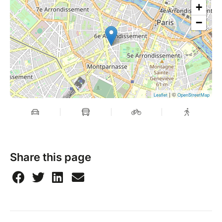
+
Organisateurs :
−
• Marie-Caroline Arreto, Professeur extraordinaire en
Droit
public (FASSED ICP) et Directrice du Département de
Droit
• Yoann Pré, Maître de conférences en Droit privé
(FDE, UA)
| ©
Leaflet
OpenStreetMap
Colloque en présentiel uniquement, sur inscription
obligatoire
ICP salle des Actes
74 rue de Vaugirard, Paris 6e
Share this page