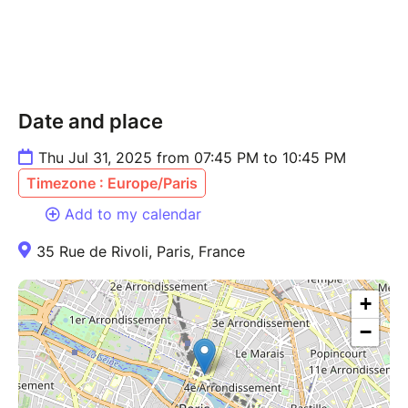
La Chine est-elle en bonne santé économique
ou en récession ?
Quelles opportunités s’offrent aux entreprises
françaises en Chine ?
Date : jeudi 31 juillet 2025 à 19h45
Date and place
Lieu : Restaurant Bayan, 35 rue de Rivoli, Paris 4e
Frais de participation : 15 € à régler en ligne (chacun
Thu Jul 31, 2025 from 07:45 PM to 10:45 PM
paie son dîner, environ 25 € par personne)
Timezone : Europe/Paris
La soirée se déroulera en français
Biographie de M. Yuxin CHEN
Add to my calendar
Architecte 建筑师
35 Rue de Rivoli, Paris, France
6 ans d’expérience en France (études +
salarié, 2001–2007)
+
18 ans d’expérience dans le secteur du BTP
en Chine
−
Représentant d’un cabinet d’architecture
français en Chine
Projets européens en Chine :