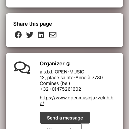
Share this page
Organizer
a.s.b.l. OPEN-MUSIC
13, place sainte-Anne à 7780
Comines (bel)
+32 (0)475261602
https://www.openmusicjazzclub.b
e/
Send a message