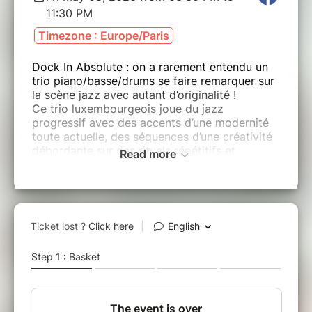
11:30 PM
Timezone : Europe/Paris
Dock In Absolute : on a rarement entendu un
trio piano/basse/drums se faire remarquer sur
la scène jazz avec autant d’originalité !
Ce trio luxembourgeois joue du jazz
progressif avec des accents d’une modernité
toute actuelle, des séquences d’une créativité
débordante sur des rituels répétitifs et
Read more
lancinants : du grand art de la composition qui
n’hésite pas à convoquer le jazz, le classique,
la musique répétitive, ou même les sons de
l’Orient.
A découvrir absolu(te)ment !
Line up
: Jean Philippe Koch au piano, David
Kintziger à la basse électrique, Victor Kraus à
la batterie