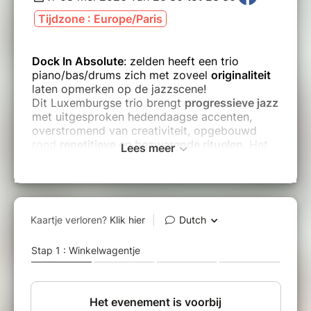
Tijdzone : Europe/Paris
Dock In Absolute
: zelden heeft een trio
piano/bas/drums zich met zoveel
originaliteit
laten opmerken op de jazzscene!
Dit Luxemburgse trio brengt
progressieve jazz
met uitgesproken hedendaagse accenten,
overstromend van creativiteit, opgebouwd
rond
repetitieve en bezwerende rituelen
. Het
Lees meer
is grote compositiekunst, die zonder schroom
jazz, klassiek, repetitieve muziek en zelfs
klanken uit het Oosten samenbrengt.
Absoluut te ontdekken!
Line-up:
Jean-Philippe Koch – piano
David Kintziger – elektrische bas
Victor Kraus – drums