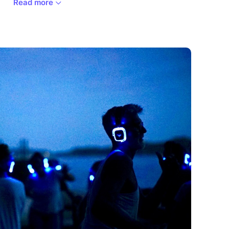
Read more
ique.
stificatif
i vous avez.