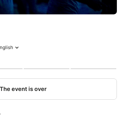
t non échangeables.
être prises.
 début de la session si vous ne souhaitez pas
tre consentement et votre droit à l’image sont