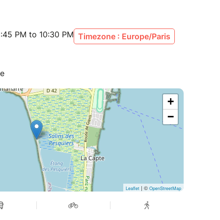
:45 PM to 10:30 PM
Timezone : Europe/Paris
ce
+
−
| ©
Leaflet
OpenStreetMap