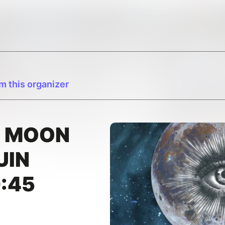
m this organizer
L MOON
UIN
:45