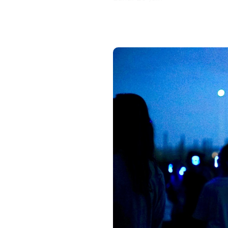
Un jour avant
Pleine Lune en Capricorne.
Plage de l'Almanarre.
En plein air.
Face à la mer.
Méditation, yoga, danse extat
Casques sans fil.
Les pieds dans le sable.
20h45 – 22h15
Tarifs*:
Solo 21€
Duo 40€
Trio 56€
Demandeur d'emploi 15€ sur ju
Prévoir tapis ou couverture.
Une petite lampe extérieure s
Réservation sobligatoires