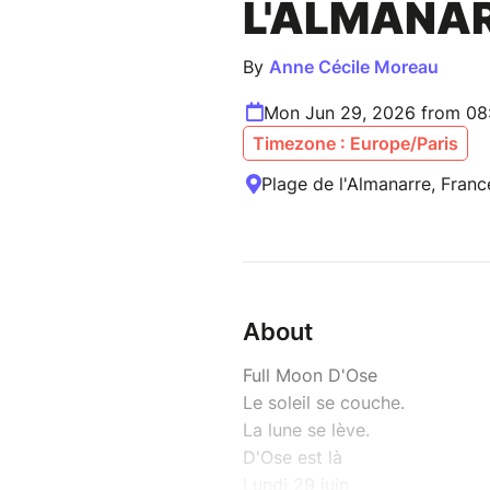
L'ALMANA
By
Anne Cécile Moreau
Mon Jun 29, 2026 from 08
Timezone : Europe/Paris
Plage de l'Almanarre, Franc
About
Full Moon D'Ose
Le soleil se couche.
La lune se lève.
D'Ose est là
Lundi 29 juin