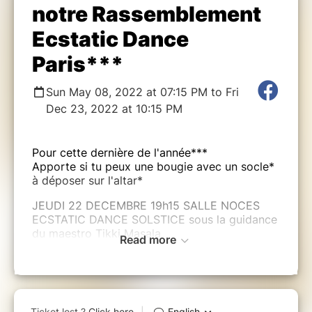
notre Rassemblement
Ecstatic Dance
Paris***
Sun May 08, 2022 at 07:15 PM to Fri
Dec 23, 2022 at 10:15 PM
Pour cette dernière de l'année***
Apporte si tu peux une bougie avec un socle*
à déposer sur l'altar*
JEUDI 22 DECEMBRE 19h15 SALLE NOCES
ECSTATIC DANCE SOLSTICE sous la guidance
du maestro Tikki Masala
Read more
Dans ma danse, je renoue avec ma vie
intérieure*** puis
tous mes ressources et mes enseignements de
l'année s'éclairent*c