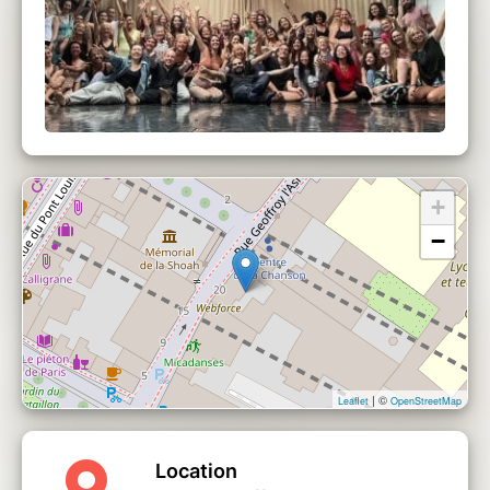
année*** Oui car ce sont aussi grâce à ces
danses, que l'on intègre et prend conscience
de nos ressourses intérieures* Ces ressources
nous promettent dans notre for intérieur un
futur printemps :)
ALORS*** Danseurs, bougies, danse, flow
musical holistique, chants, retrouvons-nous
tous exceptionnellement ce JEUDI 22
+
DECEMBRE dans la danse autour de Tikki
−
Masala et confirmons cette simplicité
d'incarnation qui s enracine en nous* i keep
connected and steady in my joy to believe
fully in my body, my soul & my spirit***
LA PROGRAMMATION
| ©
Leaflet
OpenStreetMap
chez Micadances
Location
24/09 de 19:15 à 22:00 Noces avec ALEX