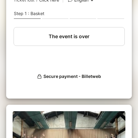
Es-tu prêt.e à te réchauffer le coeur, le corps,
au cours de cette porte étroite qui s'ouvre dès
le 22 décembre, et ce, jusqu'au nouvel an* ?
Es-tu prêt.e à découvrir cette partie de toi qui
demeure toujours chaleureuse envers toi?
Be
welcome***
https://www.billetweb.fr/ecstatic-
dance-paris-nous-nous-retrouvons
Oui depuis l'équinoxe nous avons rendu,
comme la terre, tous les enseignements, et la
chaleur acquise de cette saison 2022. Et
maintenant, alors que la lumière regagne sur
nos jours à partir du Solstice, et prenne le pas
sur nos nuits,... avant de nous réchauffer
progressivement jusqu'au printemps, la danse
de l'être continue*
Prenons ensemble le temps de vivre dans le
corps, cette incarnation simple vibrant des
enseignements de toutes nos danses de cette