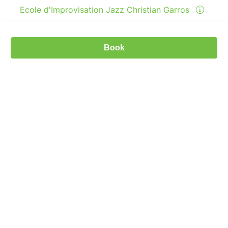
Ecole d'Improvisation Jazz Christian Garros
Espace Marc Sangnier - rue Nicolas Poussin, 76130, Mont-
Saint-Aignan, France
Book
06 08 52 17 37
Send a message
View events
© Billetweb 2014 - 2026