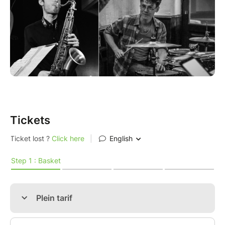
titres de Lee Morgan, Dizzy Gillespie, Mongo
Santamaria ou encore Paquito D’Rivera, le voyage
sera chaloupé et swinguant !
Avec l'ensemble des professeurs de l’École
d’Improvisation Jazz Christian Garros
Placement libre et assis
Tickets