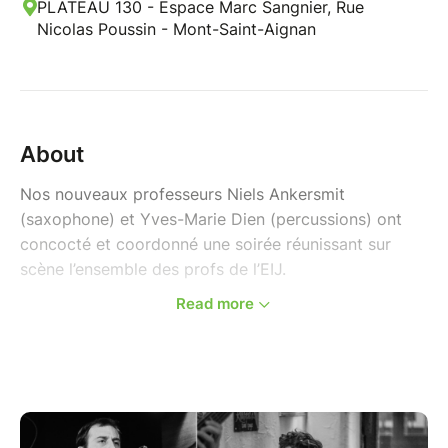
PLATEAU 130 - Espace Marc Sangnier, Rue
Nicolas Poussin - Mont-Saint-Aignan
About
Nos nouveaux professeurs Niels Ankersmit
(saxophone) et Yves-Marie Dien (percussions) ont
concocté et coordonné une soirée réunissant sur
scène l’ensemble des profs de l’EIJ.
Read more
Au programme, les multiples facettes d’un jazz aux
sonorités et rythmes influencés par les différentes
géographies où les musiciens l’ont reçu à leur
manière et façonné de leur langage.
Des États-Unis aux Caraïbes ou au Brésil, sur des