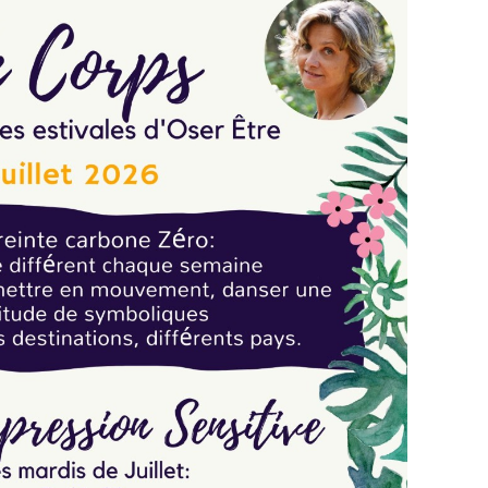
, pas de technique, pas de chorégraphie, pas de
 pas de performance, pas d'exigence, pas de
 de pression pour suivre.
 laisser s'exprimer,se reconnecter au Vivant en
 vous faites bien, c'est que ça vous fait du Bien
Danser !
est accessible à tous.
ir
t pas connaître les destinations à l'avance, je
ue semaine en Terres inconnues.