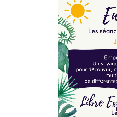
En Libre Expression Sensitive
rythme, pas de coordination,
perfection... Il n'y a donc pas
Juste le plaisir de bouger, de
Soi.
La seule manière de savoir que
!
Il n'y a pas besoin de savoir 
La Libre Expression Sensitive 
Osez essayer, découvrir, reven
Les participantes ne souhaitan
vous donne rendez-vous chaq