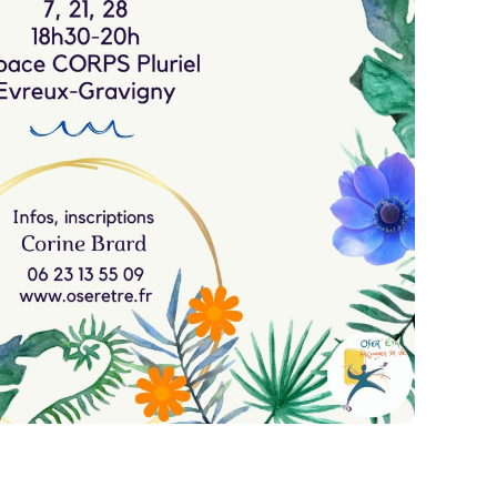
5€ la séance pour votre venue à 2 séances, 12€ la
 3 séances.
votre inscription et règlement seront à réaliser
 pouvez vous inscrire ici sur cette plateforme de
es 3 séances.
t, Mardi 28 Juillet
on Sensitive®