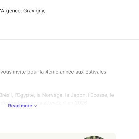
'Argence, Gravigny,
 vous invite pour la 4ème année aux Estivales
e Brésil, l'Egypte, la Norvège, le Japon, l’Ecosse, le
s destinations vous attendent en 2026.
Read more
 mouvement, la danse libre en s’inspirant d'
une
 qualités, des carctéristiques
de différents pays,
c u
n voyage différent chaque semaine.