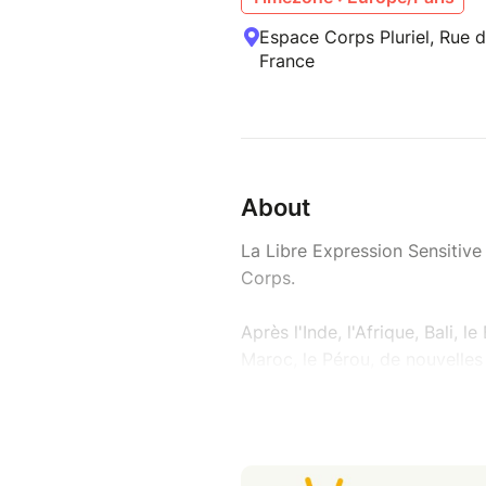
Espace Corps Pluriel, Rue d
France
About
La Libre Expression Sensitive
Corps.
Après l'Inde, l'Afrique, Bali, l
Maroc, le Pérou, de nouvelle
Se retrouver dans le Corps, le
multitude de symboliques, des
différentes destinations... ave