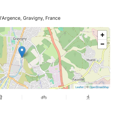
d'Argence, Gravigny, France
+
−
| ©
Leaflet
OpenStreetMap