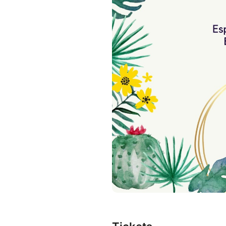
Les Tarifs : 18€ la séance, 1
séance pour votre venue aux
Pour bénéficier de ces tarifs, 
dès la 1ère séance.
Si vous êtes intéressé.e, vous
paiement sécurisé.
Vous pouvez venir à 1, 2 ou l
Mardi 7 Juillet, Mardi 21 Juille
18h30-20h
Espace CORPS Pluriel
6 rue d'Argence
Evreux-Gravigny
Corine
formée à l'école de l'
Expressi