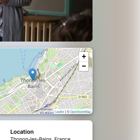
+
−
| ©
Leaflet
OpenStreetMap
Location
Thonon-les-Bains, France