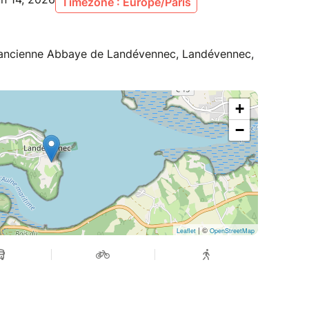
Timezone : Europe/Paris
'ancienne Abbaye de Landévennec, Landévennec,
+
−
| ©
Leaflet
OpenStreetMap