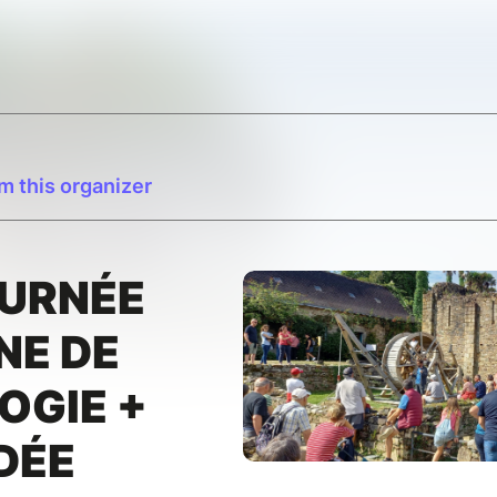
m this organizer
OURNÉE
NE DE
OGIE +
IDÉE