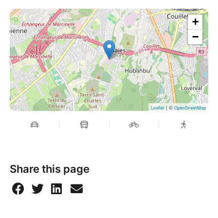
+
−
| ©
Leaflet
OpenStreetMap
Share this page