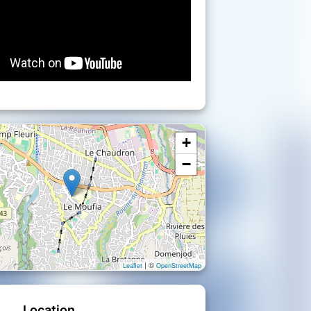
+
−
| ©
Leaflet
OpenStreetMap
Location