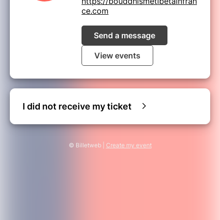
https://bouddhismetibetainfran
ce.com
Send a message
View events
I did not receive my ticket
© Billetweb |
Create my event