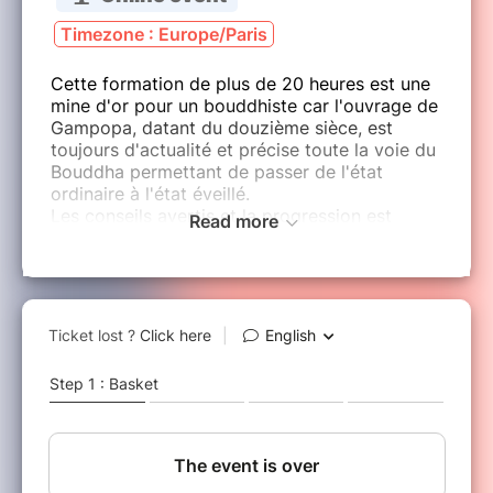
Timezone : Europe/Paris
Cette formation de plus de 20 heures est une
mine d'or pour un bouddhiste car l'ouvrage de
Gampopa, datant du douzième sièce, est
toujours d'actualité et précise toute la voie du
Bouddha permettant de passer de l'état
ordinaire à l'état éveillé.
Les conseils avertis et la progression est
Read more
détaillée de façon exhaustive dans cet
ouvrage.
La première séance sera menée par Rinpoché
qui nous délivrera les autorisations et les
bénédictions.
L'étude débutera lorqu'un groupe d'au moins 6
personnes intéressées sera constitué. Le jour
et l'heure seront définis avec les participants.
La totalité des recettes sera reversée pour
l'avancement des projets humanitaires et