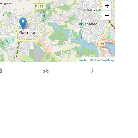
+
−
| ©
Leaflet
OpenStreetMap