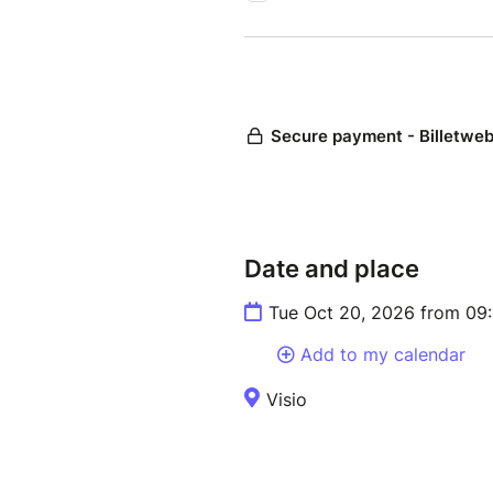
TARIFS:
→ Professionnel de la format
Tarif non soumis à TVA donc
Ce prix inclut l'envoi à votre
Soft Skills.
→ Professionnel de l’enseign
Tarif non soumis à TVA donc
Ce prix inclut l'envoi à votre
Date and place
Soft Skills (valeur: 45 €).
Tue Oct 20, 2026 from 09
Conditions d’application du ta
Add to my calendar
Ce tarif à -80% est réservé a
secondaire public et privé et
Visio
public.
Un justificatif pourra être de
Le choix de ce tarif s'accompa