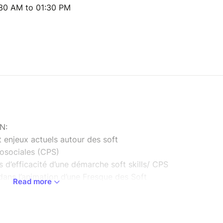
:30 AM to 01:30 PM
N:
 enjeux actuels autour des soft
osociales (CPS)
 d’efficacité d’une démarche soft skills/ CPS
 dans l’animation d’une Fresque des Soft
Read more
es dans des contextes variés
t ( option gratuite): être également en
e avec des jeunes