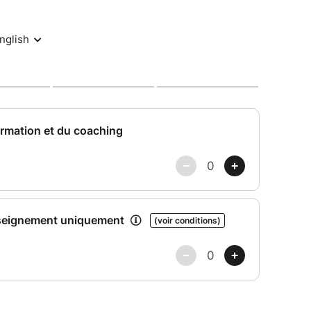
 Fresque des Soft Skills en présentiel ou en
ier, il vous est impossible de participer à une
 est possible de visionner un résumé du déroulé
e formation synchrone et s’engager à participer à
 participant ensuite (obligatoire).
 la formation ou de l’accompagnement en
u à votre compte
l’enseignement primaire, secondaire ou
ne même structure à une même session de
 un parcours de formation en intra peut être
uation? ⇒
Consulter nos FAQ