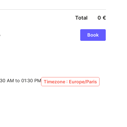
ion ou du coaching: 480 € TTC
 TVA non déductible
 adresse d'un kit du matériel de jeu La Fresque des
ement: 80 € TTC
 TVA non déductible
 adresse d'un kit du matériel de jeu La Fresque des
:30 AM to 01:30 PM
Timezone : Europe/Paris
rif réduit enseignement:
ux professionnels de l'enseignement primaire ou
 aux professionnels de l'enseignement supérieur
mandé.
gne d'une licence d'utilisation libre dans un