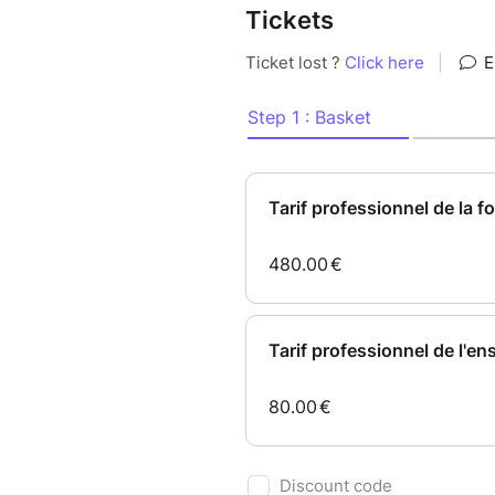
Tickets
CONDITIONS D'ACCES:
avoir déjà participé à une
visio
si pour des raisons de calendr
fresque avant la formation, il
d’une fresque avant la date d
une fresque en tant que simple
être un professionnel de
entreprise, collectivité o
ou bien
être un professionnel de 
supérieur.
maximum 3 personnes d’u
formation
Pour 4 personnes ou plus,
organisé sur demande.
Vous êtes dans une autre sit