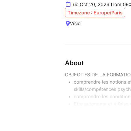
Tue Oct 20, 2026 from 09
Timezone : Europe/Paris
Visio
About
OBJECTIFS DE LA FORMATIO
comprendre les notions et
skills/compétences psych
comprendre les conditions
Etre autonome et à l’aise
Skills/CPS avec des adult
Pour ceux qui le souhaiten
mesure d’animer la fresqu