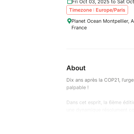
Fri Oct 03, 2025 to Sat Oc
Timezone : Europe/Paris
Planet Ocean Montpellier, Al
France
About
Dix ans après la COP21, l’urge
palpable !
Dans cet esprit, la 6ème édi
une dynamique résolument coll
collectivités, des entreprise
des solutions concrètes. Port
nouveau agit comme un vérita