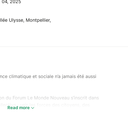
t 04, 2025
lée Ulysse, Montpellier,
nce climatique et sociale n’a jamais été aussi
tion du Forum Le Monde Nouveau s’inscrit dans
ective : unir les forces des citoyens, des
Read more
s et du monde associatif pour construire ensemble
eur de l’héritage de l’Accord de Paris, Le monde
ble accélérateur d’engagement.