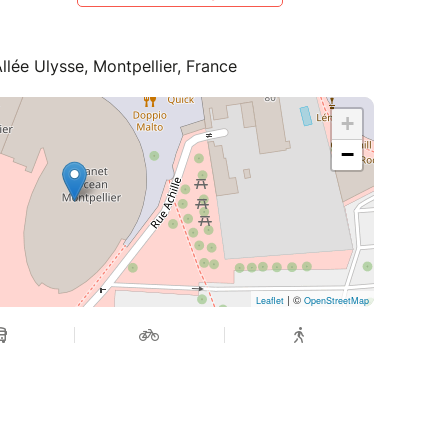
llée Ulysse, Montpellier, France
+
−
| ©
Leaflet
OpenStreetMap