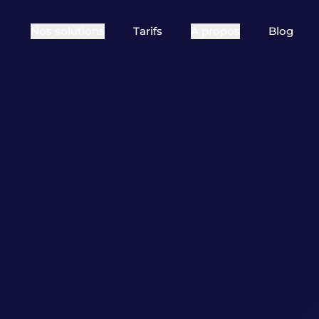
Nos solutions
Tarifs
À propos
Blog
POUR QUI ?
Qui sommes-nous
Comment 
Vos besoins peuvent varier
Festival
selon le type d’événement
Références
Témoigna
que vous organisez : le lieu,
la fréquence, le public…
Clubs sportifs
re
Choisissez votre type
d’organisation !
re
Visites & Loisirs