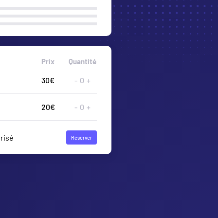
Prix
Quantité
-
0
+
-
0
+
risé
Réserver