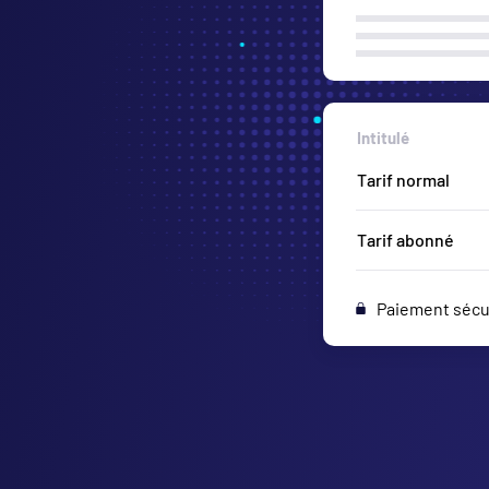
Intitulé
Paiement sécu