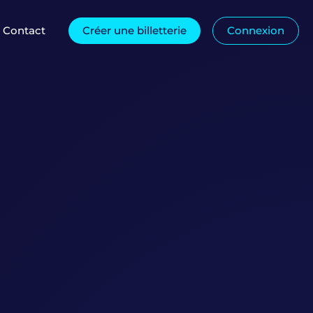
Contact
Créer une billetterie
Connexion
ça marche ?
Questions fréquentes
Salons & Expositions
ges
Mentions légales
Concerts & Spectacles
Voir plus de typologies