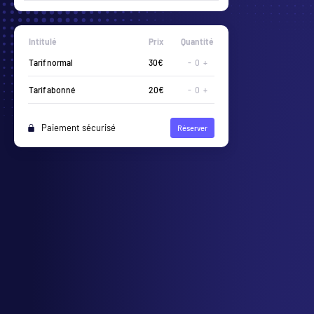
Intitulé
Prix
Quantité
Tarif normal
30€
-
0
+
Tarif abonné
20€
-
0
+
Paiement sécurisé
Réserver