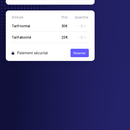
Intitulé
Prix
Quantité
Tribune Or
20€
-
0
+
Tarif abonné
10€
-
0
+
Paiement sécurisé
Réserver