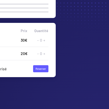
Prix
Quantité
20€
-
0
+
10€
-
0
+
risé
Réserver