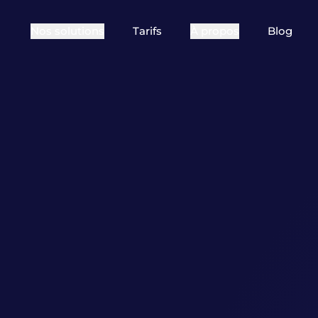
Nos solutions
Tarifs
À propos
Blog
POUR QUI ?
Qui sommes-nous
Comment 
Vos besoins peuvent varier
Festival
selon le type d’événement
Références
Témoigna
que vous organisez : le lieu,
la fréquence, le public…
Clubs sportifs
re
Choisissez votre type
d’organisation !
re
Visites & Loisirs