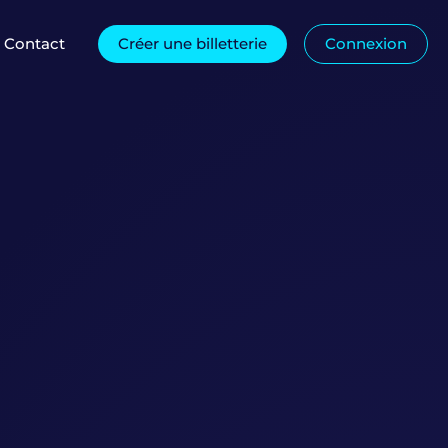
Contact
Créer une billetterie
Connexion
ça marche ?
Questions fréquentes
Salons & Expositions
ges
Mentions légales
Concerts & Spectacles
Voir plus de typologies