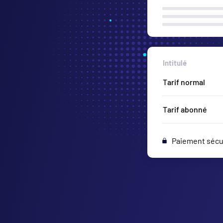
Intitulé
Tribune Or
Tarif abonné
Paiement sécu