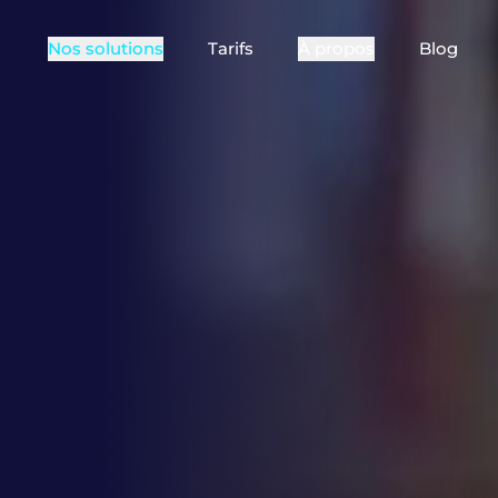
Nos solutions
Tarifs
À propos
Blog
POUR QUI ?
Qui sommes-nous
Comment 
Vos besoins peuvent varier
Festival
selon le type d’événement
Références
Témoigna
que vous organisez : le lieu,
la fréquence, le public…
Clubs sportifs
re
Choisissez votre type
d’organisation !
re
Visites & Loisirs