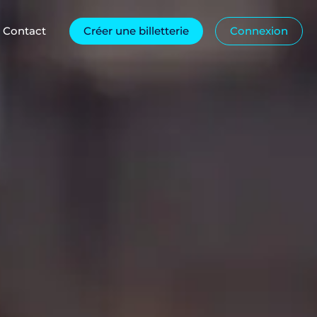
Contact
Créer une billetterie
Connexion
ça marche ?
Questions fréquentes
Salons & Expositions
ges
Mentions légales
Concerts & Spectacles
Voir plus de typologies